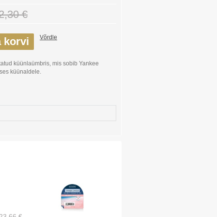
2,30 €
Võrdle
 korvi
atud küünlaümbris, mis sobib Yankee
ses küünaldele.
23,66 €