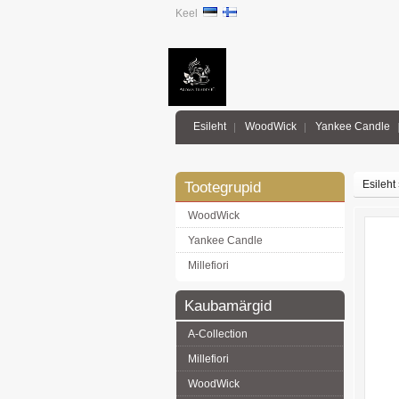
Keel
Esileht
WoodWick
Yankee Candle
Esileht
Tootegrupid
WoodWick
Yankee Candle
Millefiori
Kaubamärgid
A-Collection
Millefiori
WoodWick