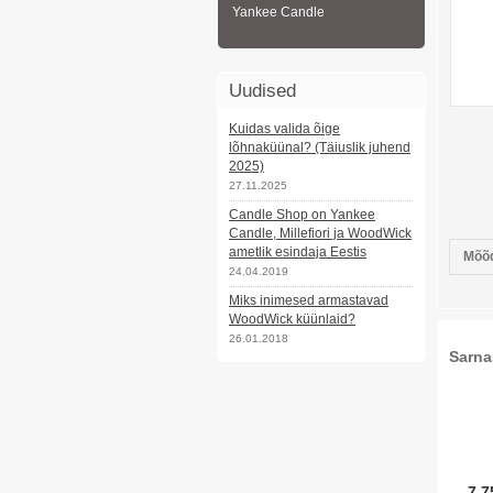
Yankee Candle
Uudised
Kuidas valida õige
lõhnaküünal? (Täiuslik juhend
2025)
27.11.2025
Candle Shop on Yankee
Candle, Millefiori ja WoodWick
ametlik esindaja Eestis
Mõõd
24.04.2019
Miks inimesed armastavad
WoodWick küünlaid?
26.01.2018
Sarna
7,7