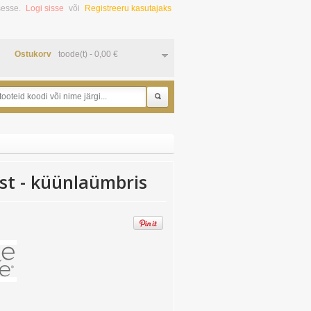
sesse.
Logi sisse
või
Registreeru kasutajaks
Ostukorv
toode(t) -
0,00
€
Otsi
st - küünlaümbris