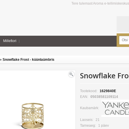
Tere tulemast Aroma e-tellimiskesku
Millefiori
»
Snowflake Frost - küünlaümbris
Snowflake Fro
Tootekood:
1629840E
EAN:
05038581109114
Kaubamärk:
Laoseis:
21
Tarneaeg:
1 päev