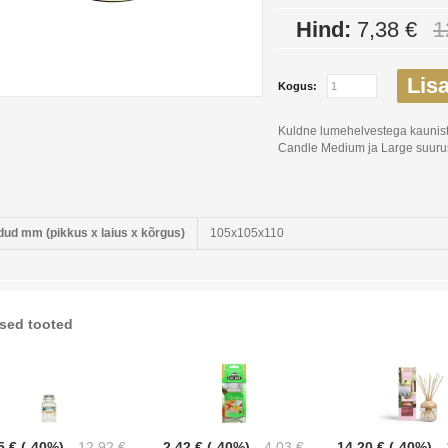
Hind:
7,38 €
1
Lisa
Kogus:
Kuldne lumehelvestega kaunist
Candle Medium ja Large suuru
ud mm (pikkus x laius x kõrgus)
105x105x110
sed tooted
5 € (-40%)
12,92 €
2,42 € (-40%)
4,03 €
14,20 € (-40%)