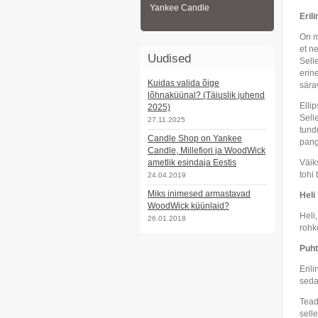
Yankee Candle
Erili
On m
et n
Uudised
Sell
erin
Kuidas valida õige
sära
lõhnaküünal? (Täiuslik juhend
Elli
2025)
Sell
27.11.2025
tund
Candle Shop on Yankee
pang
Candle, Millefiori ja WoodWick
ametlik esindaja Eestis
Väik
tohi 
24.04.2019
Miks inimesed armastavad
Heli
WoodWick küünlaid?
Heli
26.01.2018
rohk
Puht
Erili
seda
Tead
sell