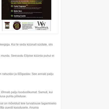
leegiga. Kui te seda küünalt süütate, siis
t murda. Seevastu Ellpise küünla puhul ei
on rahustav ja lõõgastav. See annab palju
ja lõhnab palju looduslikumat. Samuti, kui
lusa puhta põletuse.
al on mõeldud teie turvalisuse tagamiseks
võtta uuesti kasutusele. Anuma