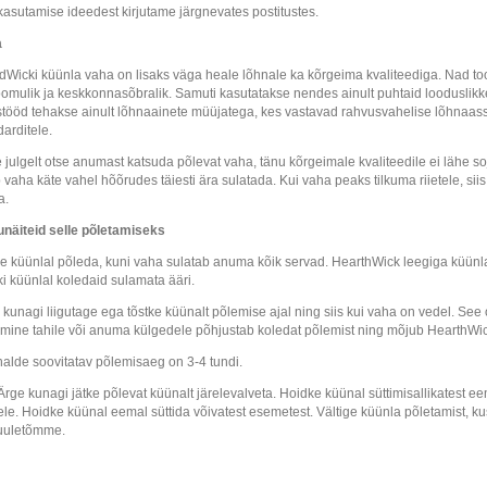
kasutamise ideedest kirjutame järgnevates postitustes.
a
Wicki küünla vaha on lisaks väga heale lõhnale ka kõrgeima kvaliteediga. Nad too
oomulik ja keskkonnasõbralik. Samuti kasutatakse nendes ainult puhtaid looduslikke
tööd tehakse ainult lõhnaainete müüjatega, kes vastavad rahvusvahelise lõhnaasso
darditele.
e julgelt otse anumast katsuda põlevat vaha, tänu kõrgeimale kvaliteedile ei lähe s
 vaha käte vahel hõõrudes täiesti ära sulatada. Kui vaha peaks tilkuma riietele, sii
a.
näiteid selle põletamiseks
e küünlal põleda, kuni vaha sulatab anuma kõik servad. HearthWick leegiga küünla p
eki küünlal koledaid sulamata ääri.
 kunagi liigutage ega tõstke küünalt põlemise ajal ning siis kui vaha on vedel. See
umine tahile või anuma külgedele põhjustab koledat põlemist ning mõjub HearthWick 
alde soovitatav põlemisaeg on 3-4 tundi.
Ärge kunagi jätke põlevat küünalt järelevalveta. Hoidke küünal süttimisallikatest e
ele. Hoidke küünal eemal süttida võivatest esemetest. Vältige küünla põletamist, ku
tuuletõmme.