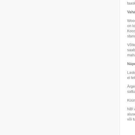
taas
Vah
Wood
on l
Koos
stan
Võit
saab
mah
Näpu
Lask
ei t
Ärge
satt
Küün
NB! 
alus
või 