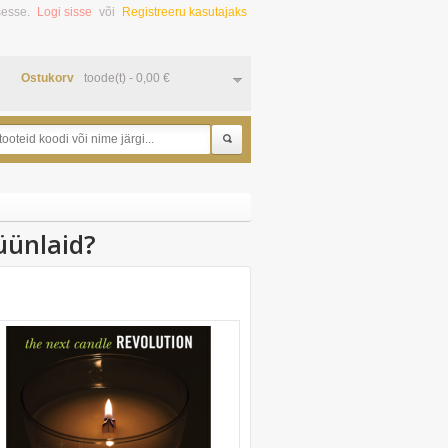
sesse.
Logi sisse
või
Registreeru kasutajaks
Ostukorv
toode(t) -
0,00
€
Otsi
üünlaid?