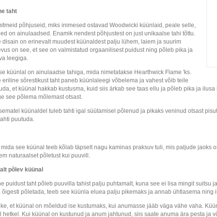
ne taht
itmeid põhjuseid, miks inimesed ostavad Woodwicki küünlaid, peale selle,
eed on ainulaadsed. Enamik nendest põhjustest on just unikaalse tahi tõttu.
e disain on erinevalt muudest küünaldest palju lühem, laiem ja suurim
evus on see, et see on valmistatud orgaanilisest puidust ning põleb pika ja
va leegiga.
pse küünlal on ainulaadse tahiga, mida nimetatakse Hearthwick Flame 'ks.
e eriline sõrestikust taht paneb küünlaleegi võbelema ja vahest võib teile
uda, et küünal hakkab kustusma, kuid siis ärkab see taas ellu ja põleb pika ja ilusa 
e see põlema mõlemast otsast.
sematel küünaldel tuleb tahti igal süütamisel põlenud ja pikaks veninud otsast pisu
tahti puutuda.
, mida see küünal teeb kõlab täpselt nagu kaminas praksuv tuli, mis paljude jaoks 
em naturaalset põletust kui puuvill.
alt põlev küünal
ne puidust taht põleb puuvilla tahist palju puhtamalt, kuna see ei lisa mingit suitsu 
 õigesti põletada, teeb see küünla eluea palju pikemaks ja annab ühtlasema ning i
ke, et küünal on mõeldud ise kustumaks, kui anumasse jääb väga vähe vaha. Küün
el hetkel. Kui küünal on kustunud ja anum jahtunud, siis saate anuma ära pesta ja 