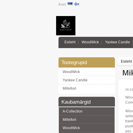
Keel
Esileht
WoodWick
Yankee Candle
Esileht
Tootegrupid
Mi
WoodWick
Yankee Candle
Millefiori
26.0
Wood
Kaubamärgid
Comp
Wood
A-Collection
sell
Millefiori
trad
puidu
WoodWick
ees.