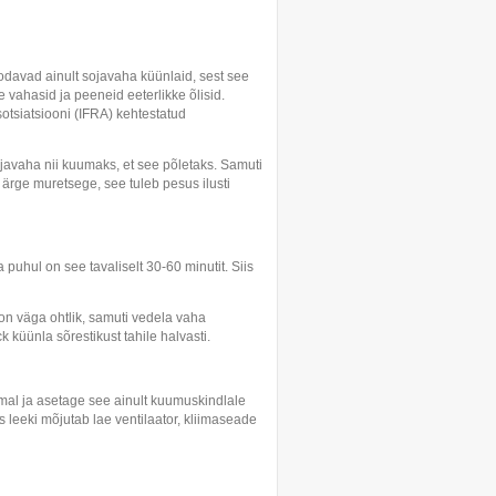
davad ainult sojavaha küünlaid, sest see
 vahasid ja peeneid eeterlikke õlisid.
tsiatsiooni (IFRA) kehtestatud
ojavaha nii kuumaks, et see põletaks. Samuti
s ärge muretsege, see tuleb pesus ilusti
uhul on see tavaliselt 30-60 minutit. Siis
 on väga ohtlik, samuti vedela vaha
küünla sõrestikust tahile halvasti.
emal ja asetage see ainult kuumuskindlale
s leeki mõjutab lae ventilaator, kliimaseade