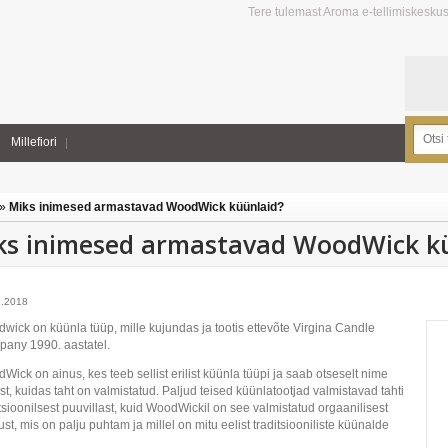
Tere tulemast Aroma e-tellimiskesku
Millefiori
»
Miks inimesed armastavad WoodWick küünlaid?
ks inimesed armastavad WoodWick k
1.2018
wick on küünla tüüp, mille kujundas ja tootis ettevõte Virgina Candle
any 1990. aastatel.
Wick on ainus, kes teeb sellist erilist küünla tüüpi ja saab otseselt nime
est, kuidas taht on valmistatud. Paljud teised küünlatootjad valmistavad tahti
itsioonilsest puuvillast, kuid WoodWickil on see valmistatud orgaanilisest
st, mis on palju puhtam ja millel on mitu eelist traditsiooniliste küünalde