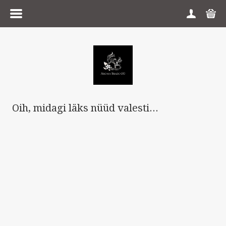
MENÜÜ
ESILEHT
TOOTEGRUPID
Oih, midagi läks nüüd valesti...
KAUBAMÄRGID
OSTUTINGIMUSED
PRIVAATSUSTINGIMUSED
VÕTA ÜHENDUST